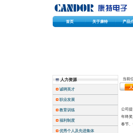
首页
关于康特
产品
当前
人力资源
人
诚聘英才
职业发展
公司提
教育训练
年终奖
福利制度
春节、
优秀个人及先进集体