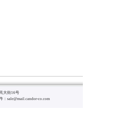
民大街16号
sale@mail.candor-co.com